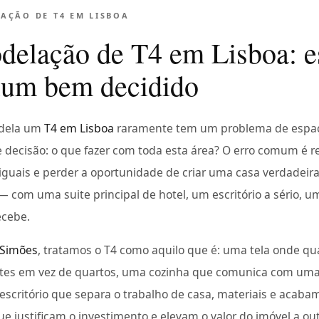
AÇÃO DE T4 EM LISBOA
elação de T4 em Lisboa: e
ium bem decidido
dela um
T4 em Lisboa
raramente tem um problema de espa
 decisão: o que fazer com toda esta área? O erro comum é re
iguais e perder a oportunidade de criar uma casa verdadei
 com uma suite principal de hotel, um escritório a sério, u
ecebe.
 Simões
, tratamos o T4 como aquilo que é: uma tela onde qu
uites em vez de quartos, uma cozinha que comunica com uma
escritório que separa o trabalho de casa, materiais e acab
e justificam o investimento e elevam o valor do imóvel a ou