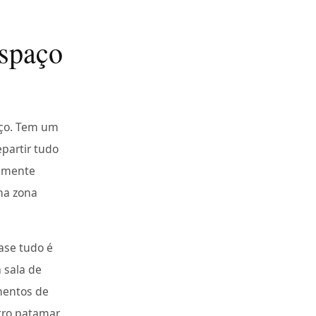
spaço
ço. Tem um
partir tudo
ramente
ma zona
ase tudo é
 sala de
amentos de
tro patamar.