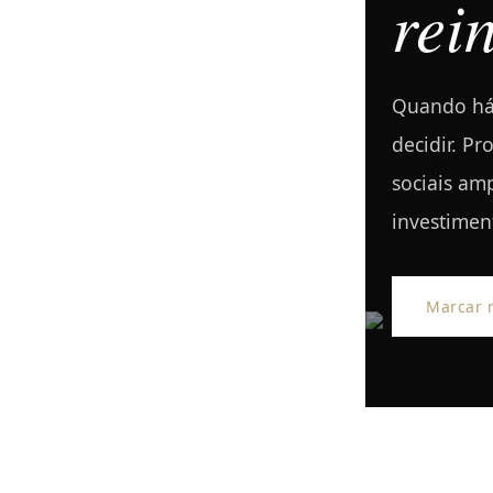
rei
Quando há 
decidir. P
sociais am
investimen
Marcar r