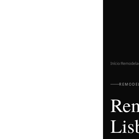
Início
/
Remodela
REMODEL
Rem
Lis