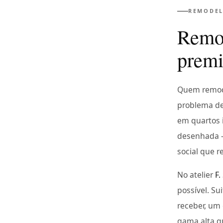
REMODEL
Remod
prem
Quem remo
problema de
em quartos 
desenhada —
social que r
No atelier
F.
possível. S
receber, um 
gama alta qu