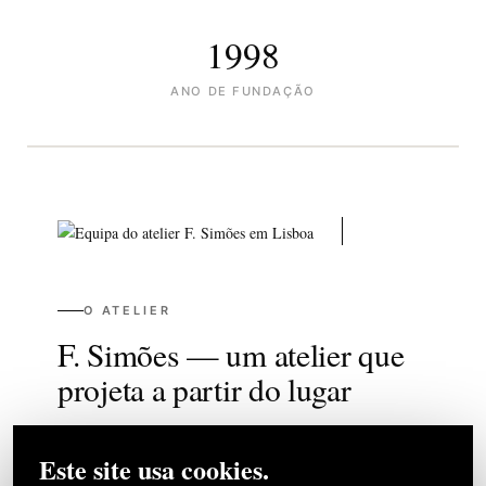
1998
ANO DE FUNDAÇÃO
O ATELIER
F. Simões — um atelier que
projeta a partir do lugar
O
atelier F. Simões
nasceu de uma
Este site usa cookies.
convicção: cada projeto começa no seu