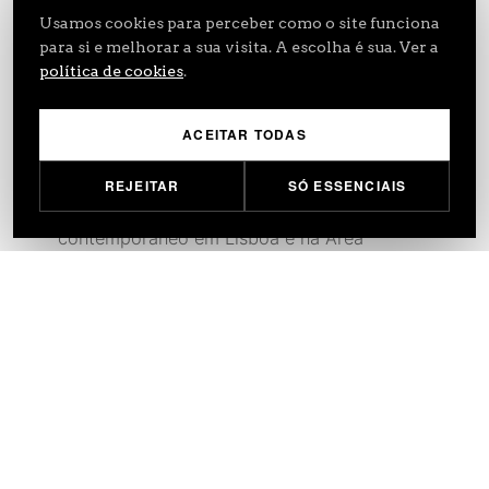
contexto — na luz, no terreno, na vida de
Usamos cookies para perceber como o site funciona
para si e melhorar a sua visita. A escolha é sua. Ver a
quem vai habitar o espaço. Trabalhamos em
política de cookies
.
Lisboa há mais de duas décadas, e
conhecemos a cidade de dentro.
ACEITAR TODAS
Desenvolvemos
projeto residencial
,
REJEITAR
SÓ ESSENCIAIS
reabilitação de edifícios
e projeto
contemporâneo em Lisboa e na Área
Metropolitana. Cada trabalho é
acompanhado de perto, do primeiro
esquisso à obra, com rigor e atenção ao
detalhe em todas as fases.
Tratamos pessoalmente do licenciamento na
Câmara Municipal de Lisboa
, para que cada
projeto avance sem surpresas — do estudo