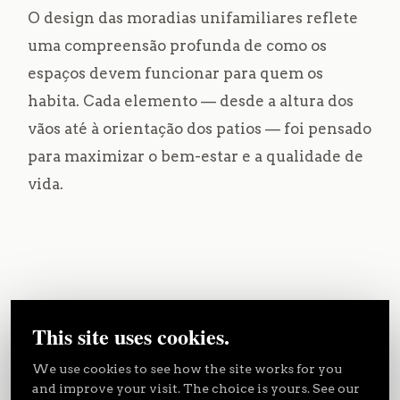
O design das moradias unifamiliares reflete
uma compreensão profunda de como os
espaços devem funcionar para quem os
habita. Cada elemento — desde a altura dos
vãos até à orientação dos patios — foi pensado
para maximizar o bem-estar e a qualidade de
vida.
Características Principais das
This site uses cookies.
Moradias
We use cookies to see how the site works for you
and improve your visit. The choice is yours. See our
A Zona Social:
No interior, a vivência centra-se num